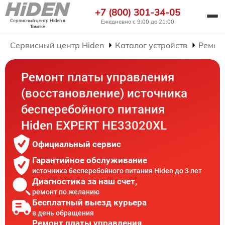
+7 (800) 301-34-05
Сервисный центр Hiden
в
Ежедневно с 9:00 до 21:00
Томске
Сервисный центр Hiden
Каталог устройств
Ремон
Ремонт платы управления
(восстановление) источника
бесперебойного питания
Hiden EXPERT HE33020XL
Официальный сервис
Гарантийное обслуживание
источника бесперебойного питания Hiden до 3 лет
Диагностика за наш счет,
ремонт по желанию
Бесплатный выезд курьера
в день обращения
Ремонт платы управления