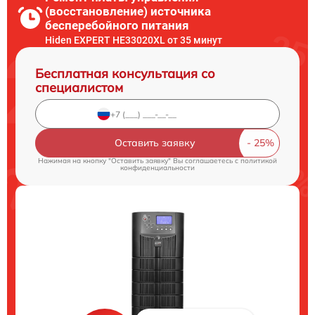
(восстановление) источника
бесперебойного питания
Hiden EXPERT HE33020XL от 35 минут
Бесплатная консультация со
специалистом
Оставить заявку
Нажимая на кнопку "Оставить заявку" Вы соглашаетесь c
политикой
конфиденциальности