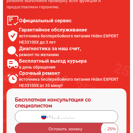
ремонта выполняем проверку всех функций и
предоставляем гарантию.
Официальный сервис
Гарантийное обслуживание
источника бесперебойного питания Hiden EXPERT
HE33100X до 3 лет
Диагностика за наш счет,
ремонт по желанию
Бесплатный выезд курьера
в день обращения
Срочный ремонт
источника бесперебойного питания Hiden EXPERT
HE33100X от 35 минут
Бесплатная консультация со
специалистом
Оставить заявку