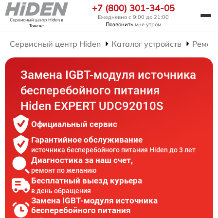
+7 (800) 301-34-05
Ежедневно с 9:00 до 21:00
Сервисный центр Hiden
в
Позвонить
мне утром
Томске
Сервисный центр Hiden
Каталог устройств
Ремон
Замена IGBT-модуля источника
бесперебойного питания
Hiden EXPERT UDC92010S
Официальный сервис
Гарантийное обслуживание
источника бесперебойного питания Hiden до 3 лет
Диагностика за наш счет,
ремонт по желанию
Бесплатный выезд курьера
в день обращения
Замена IGBT-модуля источника
бесперебойного питания