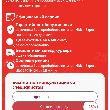
ремонта выполняем проверку всех функций и
предоставляем гарантию.
Официальный сервис
Гарантийное обслуживание
источника бесперебойного питания Hiden Expert
UDC9201H-24 до 3 лет
Диагностика за наш счет,
ремонт по желанию
Бесплатный выезд курьера
в день обращения
Срочный ремонт
источника бесперебойного питания Hiden Expert
UDC9201H-24 от 35 минут
Бесплатная консультация со
специалистом
Оставить заявку