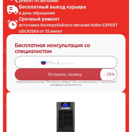
ремонт по желанию
Бесплатный выезд курьера
в день обращения
Срочный ремонт
источника бесперебойного питания Hiden EXPERT
UDC9206S от 35 минут
Бесплатная консультация со
специалистом
Оставить заявку
Нажимая на кнопку "Оставить заявку" Вы соглашаетесь c
политикой
конфиденциальности