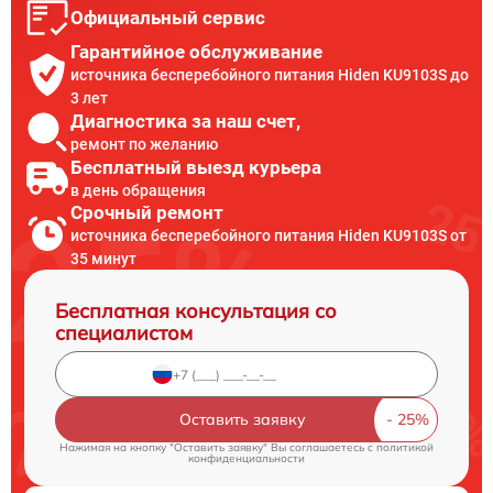
Официальный сервис
Гарантийное обслуживание
источника бесперебойного питания Hiden KU9103S до
3 лет
Диагностика за наш счет,
ремонт по желанию
Бесплатный выезд курьера
в день обращения
Срочный ремонт
источника бесперебойного питания Hiden KU9103S от
35 минут
Бесплатная консультация со
специалистом
Оставить заявку
Нажимая на кнопку "Оставить заявку" Вы соглашаетесь c
политикой
конфиденциальности