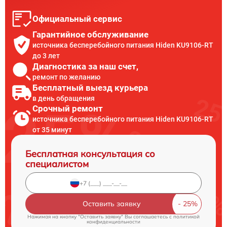
Официальный сервис
Гарантийное обслуживание
источника бесперебойного питания Hiden KU9106-RT
до 3 лет
Диагностика за наш счет,
ремонт по желанию
Бесплатный выезд курьера
в день обращения
Срочный ремонт
источника бесперебойного питания Hiden KU9106-RT
от 35 минут
Бесплатная консультация со
специалистом
Оставить заявку
Нажимая на кнопку "Оставить заявку" Вы соглашаетесь c
политикой
конфиденциальности