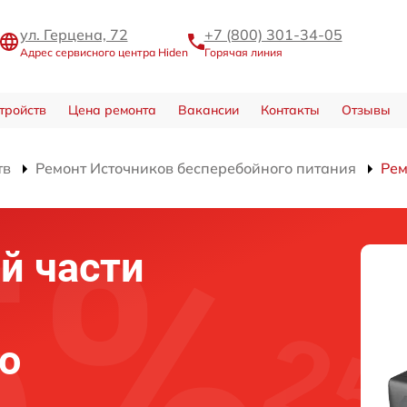
ул. Герцена, 72
+7 (800) 301-34-05
Адрес сервисного центра Hiden
Горячая линия
тройств
Цена ремонта
Вакансии
Контакты
Отзывы
тв
Ремонт Источников бесперебойного питания
Рем
й части
о