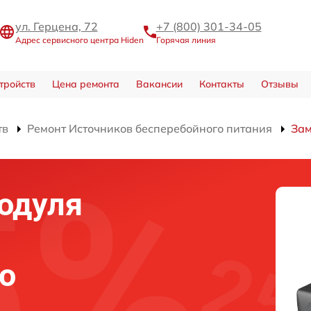
ул. Герцена, 72
+7 (800) 301-34-05
Адрес сервисного центра Hiden
Горячая линия
тройств
Цена ремонта
Вакансии
Контакты
Отзывы
тв
Ремонт Источников бесперебойного питания
Зам
одуля
о